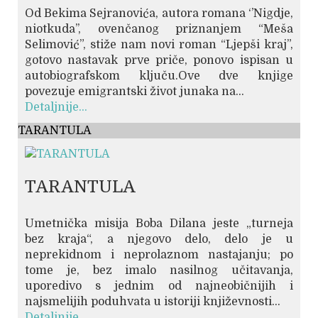
Od Bekima Sejranovića, autora romana ‘’Nigdje,
niotkuda’’, ovenčanog priznanjem “Meša
Selimović”, stiže nam novi roman “Ljepši kraj”,
gotovo nastavak prve priče, ponovo ispisan u
autobiografskom ključu.Ove dve knjige
povezuje emigrantski život junaka na...
Detaljnije...
TARANTULA
TARANTULA
Umetnička misija Boba Dilana jeste „turneja
bez kraja“, a njegovo delo, delo je u
neprekidnom i neprolaznom nastajanju; po
tome je, bez imalo nasilnog učitavanja,
uporedivo s jednim od najneobičnijih i
najsmelijih poduhvata u istoriji književnosti...
Detaljnije...