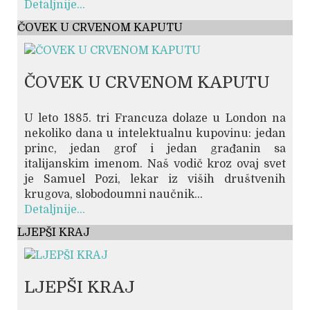
Detaljnije...
ČOVEK U CRVENOM KAPUTU
ČOVEK U CRVENOM KAPUTU
U leto 1885. tri Francuza dolaze u London na
nekoliko dana u intelektualnu kupovinu: jedan
princ, jedan grof i jedan građanin sa
italijanskim imenom. Naš vodič kroz ovaj svet
je Samuel Pozi, lekar iz viših društvenih
krugova, slobodoumni naučnik...
Detaljnije...
LJEPŠI KRAJ
LJEPŠI KRAJ