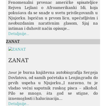
Fenomenalni prvenac američke spisateljice
Rejven Lejlani o Afroamerikanki Idi, koja
pokušava da se snađe u svetu privilegovanih u
Njujorku. Ispričan u prvom licu, upečatljivim i
neobuzdanim narativnim glasom, Sjaj na
intiman i duhovit način opisuje...
Detaljnije...
ZANAT
ZANAT
Zanat
je burna književna autobiografija Sergeja
Dovlatova, od samih početaka u Lenjingradu do
prvih uspeha u Njujorku.„I naravno, tu je
vladao večni saputnik ruskog pisca – alkohol.
Pilo se mnogo, šta god se stigne, do
iznemoglosti i halucinacija....
Detaljnije...