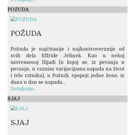
POŽUDA
POŽUDA
Požuda je najčitanije i najkontroverznije od
svih dela Elfride Jelinek. Kao u nekoj
savremenoj Ilijadi (u kojoj se, iz pevanja u
pevanje, u raznim varijacijama napada na život
i telo ratnika), u Požudi, epopeji jedne žene, iz
dana u dan se napada...
Detaljnije...
SJAJ
SJAJ