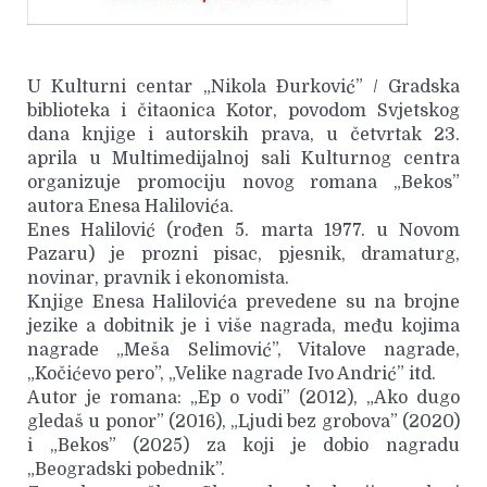
U Kulturni centar „Nikola Đurković” / Gradska
biblioteka i čitaonica Kotor, povodom Svjetskog
dana knjige i autorskih prava, u četvrtak 23.
aprila u Multimedijalnoj sali Kulturnog centra
organizuje promociju novog romana „Bekos”
autora Enesa Halilovića.
Enes Halilović (rođen 5. marta 1977. u Novom
Pazaru) je prozni pisac, pjesnik, dramaturg,
novinar, pravnik i ekonomista.
Knjige Enesa Halilovića prevedene su na brojne
jezike a dobitnik je i više nagrada, među kojima
nagrade „Meša Selimović”, Vitalove nagrade,
„Kočićevo pero”, „Velike nagrade Ivo Andrić” itd.
Autor je romana: „Ep o vodi” (2012), „Ako dugo
gledaš u ponor” (2016), „Ljudi bez grobova” (2020)
i „Bekos” (2025) za koji je dobio nagradu
„Beogradski pobednik”.