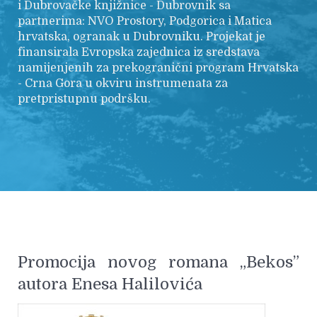
i Dubrovačke knjižnice - Dubrovnik sa
partnerima: NVO Prostory, Podgorica i Matica
hrvatska, ogranak u Dubrovniku. Projekat je
finansirala Evropska zajednica iz sredstava
namijenjenih za prekogranični program Hrvatska
- Crna Gora u okviru instrumenata za
pretpristupnu podršku.
Promocija novog romana „Bekos”
autora Enesa Halilovića