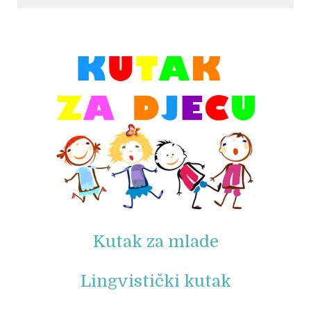
© Free
Joomla! 3 Modules
- by
VinaGecko.com
Kutak za mlade
Lingvistički kutak