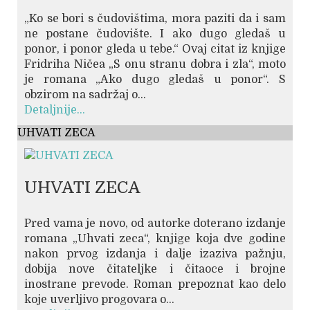
„Ko se bori s čudovištima, mora paziti da i sam
ne postane čudovište. I ako dugo gledaš u
ponor, i ponor gleda u tebe.“ Ovaj citat iz knjige
Fridriha Ničea „S onu stranu dobra i zla“, moto
je romana „Ako dugo gledaš u ponor“. S
obzirom na sadržaj o...
Detaljnije...
UHVATI ZECA
UHVATI ZECA
Pred vama je novo, od autorke doterano izdanje
romana „Uhvati zeca“, knjige koja dve godine
nakon prvog izdanja i dalje izaziva pažnju,
dobija nove čitateljke i čitaoce i brojne
inostrane prevode. Roman prepoznat kao delo
koje uverljivo progovara o...