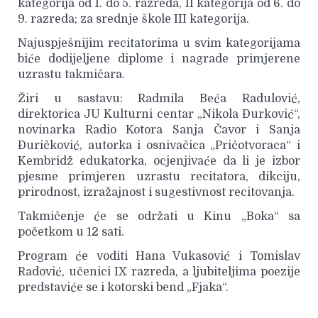
kategorija od 1. do 5. razreda, II kategorija od 6. do
9. razreda; za srednje škole III kategorija.
Najuspješnijim recitatorima u svim kategorijama
biće dodijeljene diplome i nagrade primjerene
uzrastu takmičara.
Žiri u sastavu: Radmila Beća Radulović,
direktorica JU Kulturni centar „Nikola Đurković“,
novinarka Radio Kotora Sanja Čavor i Sanja
Đuričković, autorka i osnivačica „Pričotvoraca“ i
Kembridž edukatorka, ocjenjivaće da li je izbor
pjesme primjeren uzrastu recitatora, dikciju,
prirodnost, izražajnost i sugestivnost recitovanja.
Takmičenje će se održati u Kinu „Boka“ sa
početkom u 12 sati.
Program će voditi Hana Vukasović i Tomislav
Radović, učenici IX razreda, a ljubiteljima poezije
predstaviće se i kotorski bend „Fjaka“.