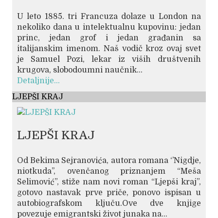
U leto 1885. tri Francuza dolaze u London na
nekoliko dana u intelektualnu kupovinu: jedan
princ, jedan grof i jedan građanin sa
italijanskim imenom. Naš vodič kroz ovaj svet
je Samuel Pozi, lekar iz viših društvenih
krugova, slobodoumni naučnik...
Detaljnije...
LJEPŠI KRAJ
LJEPŠI KRAJ
Od Bekima Sejranovića, autora romana ‘’Nigdje,
niotkuda’’, ovenčanog priznanjem “Meša
Selimović”, stiže nam novi roman “Ljepši kraj”,
gotovo nastavak prve priče, ponovo ispisan u
autobiografskom ključu.Ove dve knjige
povezuje emigrantski život junaka na...