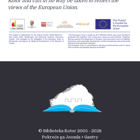
Kotor and can in no way be taken to reflect the
views of the European Union.
© Biblioteka Kotor 2005 - 2026
Pokreće ga Joomla + Gantry