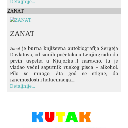
Detaljnije...
ZANAT
ZANAT
Zanat
je burna književna autobiografija Sergeja
Dovlatova, od samih početaka u Lenjingradu do
prvih uspeha u Njujorku.„I naravno, tu je
vladao večni saputnik ruskog pisca – alkohol.
Pilo se mnogo, šta god se stigne, do
iznemoglosti i halucinacija....
Detaljnije...
© Free
Joomla! 3 Modules
- by
VinaGecko.com