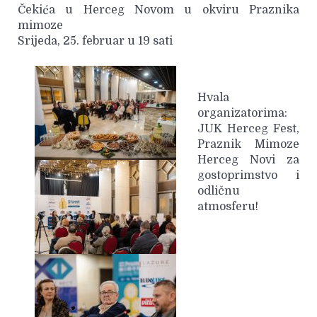
Čekića u Herceg Novom u okviru Praznika
mimoze
Srijeda, 25. februar u 19 sati
Hvala
organizatorima:
JUK Herceg Fest,
Praznik Mimoze
Herceg Novi za
gostoprimstvo i
odličnu
atmosferu!