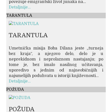
povezuje emigrantski život junaka na...
Detaljnije...
TARANTULA
TARANTULA
Umetnička misija Boba Dilana jeste „turneja
bez kraja“, a njegovo delo, delo je u
neprekidnom i neprolaznom nastajanju; po
tome je, bez imalo nasilnog učitavanja,
uporedivo s jednim od najneobičnijih i
najsmelijih poduhvata u istoriji književnosti...
Detaljnije...
POŽUDA
POŽUDA