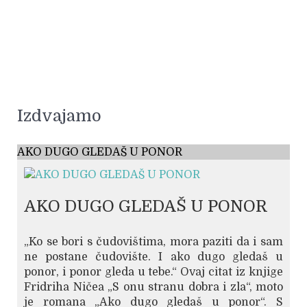
Izdvajamo
AKO DUGO GLEDAŠ U PONOR
AKO DUGO GLEDAŠ U PONOR
„Ko se bori s čudovištima, mora paziti da i sam
ne postane čudovište. I ako dugo gledaš u
ponor, i ponor gleda u tebe.“ Ovaj citat iz knjige
Fridriha Ničea „S onu stranu dobra i zla“, moto
je romana „Ako dugo gledaš u ponor“. S