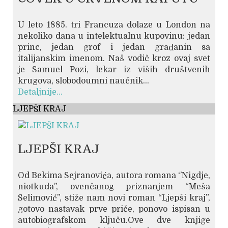
U leto 1885. tri Francuza dolaze u London na
nekoliko dana u intelektualnu kupovinu: jedan
princ, jedan grof i jedan građanin sa
italijanskim imenom. Naš vodič kroz ovaj svet
je Samuel Pozi, lekar iz viših društvenih
krugova, slobodoumni naučnik...
Detaljnije...
LJEPŠI KRAJ
LJEPŠI KRAJ
Od Bekima Sejranovića, autora romana ‘’Nigdje,
niotkuda’’, ovenčanog priznanjem “Meša
Selimović”, stiže nam novi roman “Ljepši kraj”,
gotovo nastavak prve priče, ponovo ispisan u
autobiografskom ključu.Ove dve knjige