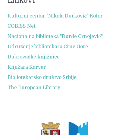
Linkovi
Kulturni centar "Nikola Đurković" Kotor
COBISS Net
Nacionalna biblioteka "Đurđe Crnojević"
Udruženje bibliotekara Crne Gore
Dubrovačke knjižnice
Knjižara Karver
Bibliotekarsko društvo Srbije
The European Library