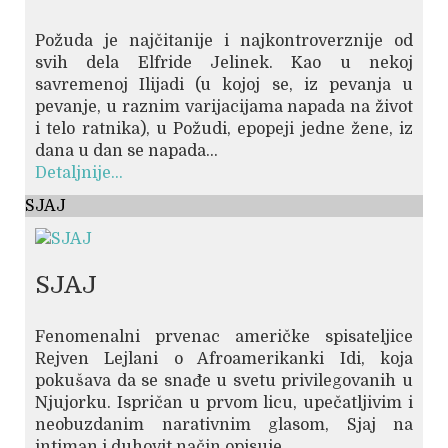
Požuda je najčitanije i najkontroverznije od
svih dela Elfride Jelinek. Kao u nekoj
savremenoj Ilijadi (u kojoj se, iz pevanja u
pevanje, u raznim varijacijama napada na život
i telo ratnika), u Požudi, epopeji jedne žene, iz
dana u dan se napada...
Detaljnije...
SJAJ
SJAJ
Fenomenalni prvenac američke spisateljice
Rejven Lejlani o Afroamerikanki Idi, koja
pokušava da se snađe u svetu privilegovanih u
Njujorku. Ispričan u prvom licu, upečatljivim i
neobuzdanim narativnim glasom, Sjaj na
intiman i duhovit način opisuje...