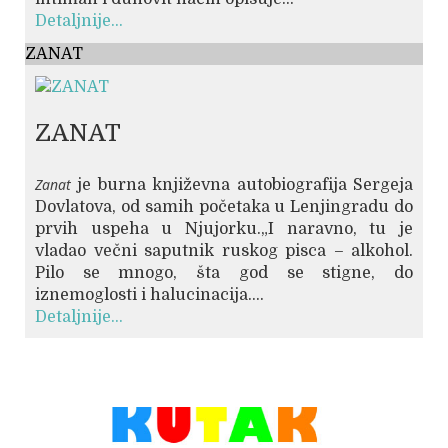
Detaljnije...
ZANAT
ZANAT
Zanat
je burna književna autobiografija Sergeja
Dovlatova, od samih početaka u Lenjingradu do
prvih uspeha u Njujorku.„I naravno, tu je
vladao večni saputnik ruskog pisca – alkohol.
Pilo se mnogo, šta god se stigne, do
iznemoglosti i halucinacija....
Detaljnije...
© Free
Joomla! 3 Modules
- by
VinaGecko.com