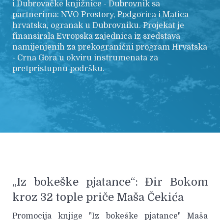
i Dubrovačke knjižnice - Dubrovnik sa
partnerima: NVO Prostory, Podgorica i Matica
hrvatska, ogranak u Dubrovniku. Projekat je
finansirala Evropska zajednica iz sredstava
namijenjenih za prekogranični program Hrvatska
- Crna Gora u okviru instrumenata za
pretpristupnu podršku.
„Iz bokeške pjatance“: Đir Bokom
kroz 32 tople priče Maša Čekića
Promocija knjige "Iz bokeške pjatance" Maša