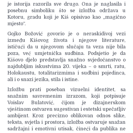
je istorija razorila sve drugo. Ona je naglasila i
posebnu simboliku što se izložba održava u
Kotoru, gradu koji je Kiš opisivao kao „magično
mjesto“.
Gojko Božović govorio je o neraskidivoj vezi
između Kišovog života i njegove literature,
ističući da u njegovom slučaju ta veza nije bila
poza, već umjetnička sudbina. Podsjetio je da
Kišovo djelo predstavlja snažno svjedočanstvo o
najdubljim iskustvima 20. vijeka – o smrti, ratu,
Holokaustu, totalitarizmima i sudbini pojedinca,
ali i o snazi jezika, stila i istine.
Izložbu prati poseban vizuelni identitet, sa
snažnim savremenim izrazom, koji potpisuje
Voislav Bulatović, čijom je dizajnerskom
vještinom ostvaren sugestivan i estetski upečatljiv
ambijent. Kroz precizno oblikovan odnos slike,
teksta, svjetla i prostora, izložba ostvaruje snažan
sadržajni i emotivni utisak, čineći da publika ne