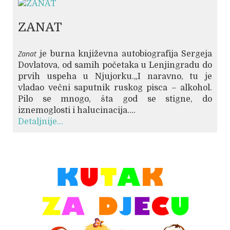
ZANAT
Zanat
je burna književna autobiografija Sergeja
Dovlatova, od samih početaka u Lenjingradu do
prvih uspeha u Njujorku.„I naravno, tu je
vladao večni saputnik ruskog pisca – alkohol.
Pilo se mnogo, šta god se stigne, do
iznemoglosti i halucinacija....
Detaljnije...
© Free
Joomla! 3 Modules
- by
VinaGecko.com