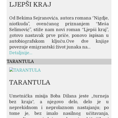
LJEPŠI KRAJ
Od Bekima Sejranovića, autora romana ‘’Nigdje,
niotkuda’’, ovenčanog priznanjem “Meša
Selimović”, stiže nam novi roman “Ljepši kraj”,
gotovo nastavak prve priče, ponovo ispisan u
autobiografskom ključu.Ove dve knjige
povezuje emigrantski život junaka na...
Detaljnije...
TARANTULA
TARANTULA
Umetnička misija Boba Dilana jeste „turneja
bez kraja“, a njegovo delo, delo je u
neprekidnom i neprolaznom nastajanju; po
tome je, bez imalo nasilnog učitavanja,