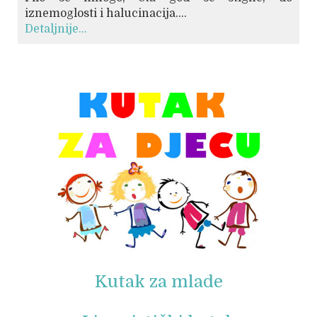
iznemoglosti i halucinacija....
Detaljnije...
© Free
Joomla! 3 Modules
- by
VinaGecko.com
Kutak za mlade