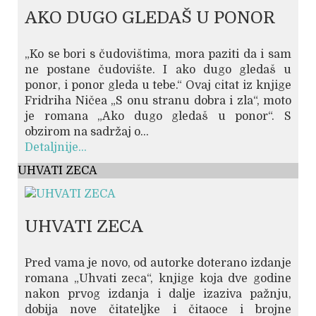
AKO DUGO GLEDAŠ U PONOR
„Ko se bori s čudovištima, mora paziti da i sam
ne postane čudovište. I ako dugo gledaš u
ponor, i ponor gleda u tebe.“ Ovaj citat iz knjige
Fridriha Ničea „S onu stranu dobra i zla“, moto
je romana „Ako dugo gledaš u ponor“. S
obzirom na sadržaj o...
Detaljnije...
UHVATI ZECA
UHVATI ZECA
Pred vama je novo, od autorke doterano izdanje
romana „Uhvati zeca“, knjige koja dve godine
nakon prvog izdanja i dalje izaziva pažnju,
dobija nove čitateljke i čitaoce i brojne