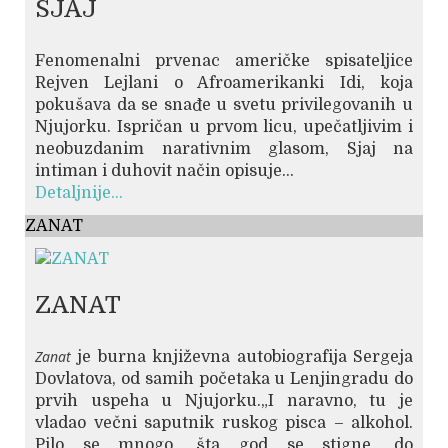
SJAJ
Fenomenalni prvenac američke spisateljice
Rejven Lejlani o Afroamerikanki Idi, koja
pokušava da se snađe u svetu privilegovanih u
Njujorku. Ispričan u prvom licu, upečatljivim i
neobuzdanim narativnim glasom, Sjaj na
intiman i duhovit način opisuje...
Detaljnije...
ZANAT
ZANAT
Zanat
je burna književna autobiografija Sergeja
Dovlatova, od samih početaka u Lenjingradu do
prvih uspeha u Njujorku.„I naravno, tu je
vladao večni saputnik ruskog pisca – alkohol.
Pilo se mnogo, šta god se stigne, do