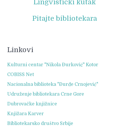
Lingvistički kutak
Pitajte bibliotekara
Linkovi
Kulturni centar "Nikola Đurković" Kotor
COBISS Net
Nacionalna biblioteka "Đurđe Crnojević"
Udruženje bibliotekara Crne Gore
Dubrovačke knjižnice
Knjižara Karver
Bibliotekarsko društvo Srbije