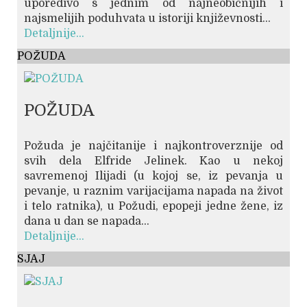
uporedivo s jednim od najneobičnijih i
najsmelijih poduhvata u istoriji književnosti...
Detaljnije...
POŽUDA
POŽUDA
Požuda je najčitanije i najkontroverznije od
svih dela Elfride Jelinek. Kao u nekoj
savremenoj Ilijadi (u kojoj se, iz pevanja u
pevanje, u raznim varijacijama napada na život
i telo ratnika), u Požudi, epopeji jedne žene, iz
dana u dan se napada...
Detaljnije...
SJAJ