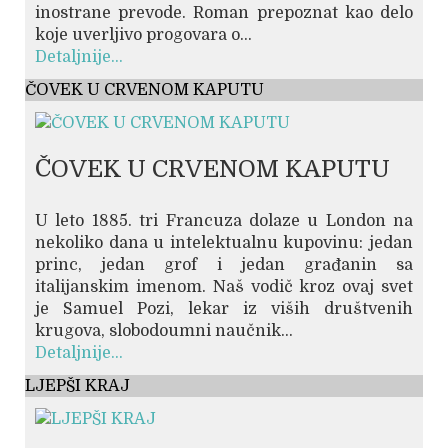
inostrane prevode. Roman prepoznat kao delo
koje uverljivo progovara o...
Detaljnije...
ČOVEK U CRVENOM KAPUTU
ČOVEK U CRVENOM KAPUTU
U leto 1885. tri Francuza dolaze u London na
nekoliko dana u intelektualnu kupovinu: jedan
princ, jedan grof i jedan građanin sa
italijanskim imenom. Naš vodič kroz ovaj svet
je Samuel Pozi, lekar iz viših društvenih
krugova, slobodoumni naučnik...
Detaljnije...
LJEPŠI KRAJ